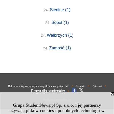
Siedlce
(1)
24.
Sopot
(1)
24.
Wałbrzych
(1)
24.
Zamość
(1)
24.
•
•
•
Reklama - Wykorzystajmy wspólnie nasz potencjał!
Kontakt
Patronat
Praca dla studentów
•
Polityka Prywatności
Grupa StudentNews.pl Sp. z o.o. i jej partnerzy
używają plików cookies i podobnych technologii w